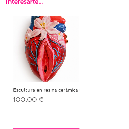
interesarte...
Escultura en resina cerámica
COJIN SIGNO DEL
ZODIACO + LAMINA
Precio
100,00 €
REGALO A ELEGIR
Precio
40,00 €