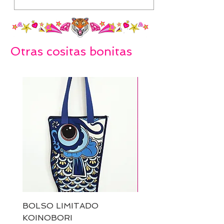
Otras cositas bonitas
BOLSO LIMITADO
Pañuelo AFRODITA
KOINOBORI
Precio
30,00 €