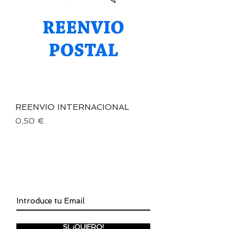
REENVIO INTERNACIONAL
Precio
0,50 €
INSCRÍBETE A LA NEWSLETTER
SI, ¡QUIERO!