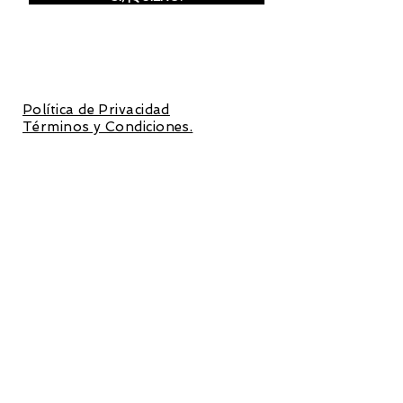
Inscríbete para recibir invitaciones a
preventas y promociones
exclusivas.
Con la inscripción aceptas la
Política de Privacidad
y los
Términos y Condiciones.
ILUSTRACIÓN
DECO
LÁMINAS
PLATOS CERÁMICOS
POSTERS
COJINES
LIBRETAS
TAPICES
CALENDARIO 2022
PEGATINAS
MODA
COMPLEMENTOS