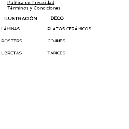
Política de Privacidad
y los
Términos y Condiciones.
ILUSTRACIÓN
DECO
LÁMINAS
PLATOS CERÁMICOS
POSTERS
COJINES
LIBRETAS
TAPICES
CALENDARIO 2022
PEGATINAS
MODA
COMPLEMENTOS
CAMISETAS
MASCARILLAS
SUDADERAS
TOTEBAGS
CALCETINES
PINS