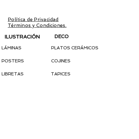
preventas y promociones
exclusivas.
Con la inscripción aceptas la
Política de Privacidad
y los
Términos y Condiciones.
ILUSTRACIÓN
DECO
LÁMINAS
PLATOS CERÁMICOS
POSTERS
COJINES
LIBRETAS
TAPICES
CALENDARIO 2022
PEGATINAS
MODA
COMPLEMENTOS
CAMISETAS
MASCARILLAS
SUDADERAS
TOTEBAGS