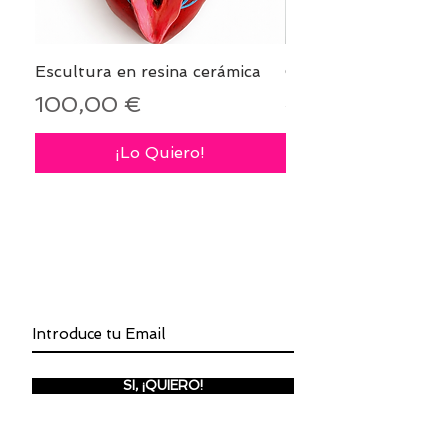
Escultura en resina cerámica
Cojín PANTERA
Precio
Precio
100,00 €
40,00 €
¡Lo Quiero!
INSCRÍBETE A LA NEWSLETTER
SI, ¡QUIERO!
Inscríbete para recibir invitaciones a