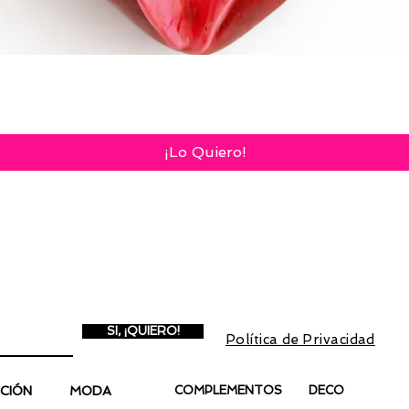
Vista rápida
¡Lo Quiero!
A NEWSLETTER
Inscríbete para recibir in
promociones exclusivas.
Con la inscripción aceptas
SI, ¡QUIERO!
Política de Privacidad
y lo
CIÓN
MODA
COMPLEMENTOS
DECO