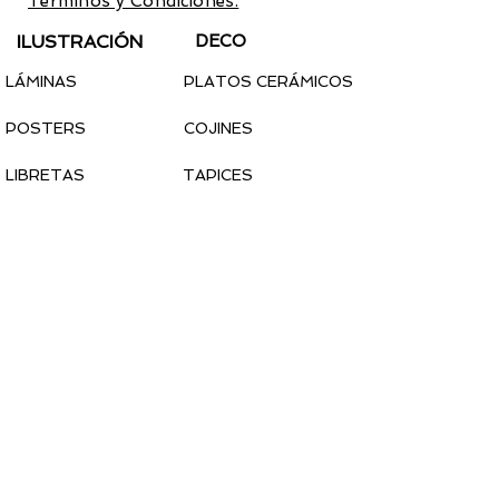
Términos y Condiciones.
ILUSTRACIÓN
DECO
LÁMINAS
PLATOS CERÁMICOS
POSTERS
COJINES
LIBRETAS
TAPICES
CALENDARIO 2022
PEGATINAS
MODA
COMPLEMENTOS
CAMISETAS
MASCARILLAS
SUDADERAS
TOTEBAGS
CALCETINES
PINS
PARCHES
PAÑUELOS