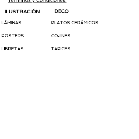
Términos y Condiciones.
ILUSTRACIÓN
DECO
LÁMINAS
PLATOS CERÁMICOS
POSTERS
COJINES
LIBRETAS
TAPICES
CALENDARIO 2022
PEGATINAS
MODA
COMPLEMENTOS
CAMISETAS
MASCARILLAS
SUDADERAS
TOTEBAGS
CALCETINES
PINS
PARCHES
PAÑUELOS