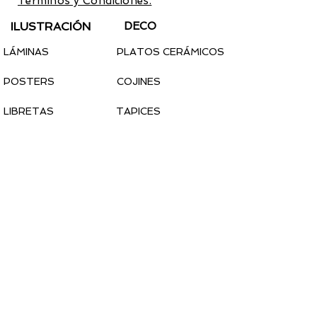
Términos y Condiciones.
ILUSTRACIÓN
DECO
LÁMINAS
PLATOS CERÁMICOS
POSTERS
COJINES
LIBRETAS
TAPICES
CALENDARIO 2022
PEGATINAS
MODA
COMPLEMENTOS
CAMISETAS
MASCARILLAS
SUDADERAS
TOTEBAGS
CALCETINES
PINS
PARCHES
PAÑUELOS