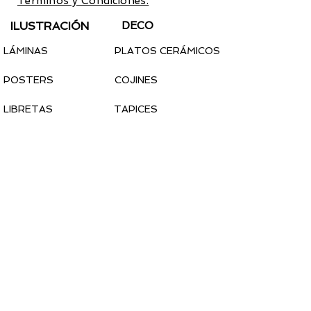
Términos y Condiciones.
ILUSTRACIÓN
DECO
LÁMINAS
PLATOS CERÁMICOS
POSTERS
COJINES
LIBRETAS
TAPICES
CALENDARIO 2022
PEGATINAS
MODA
COMPLEMENTOS
CAMISETAS
MASCARILLAS
SUDADERAS
TOTEBAGS
CALCETINES
PINS
PARCHES
PAÑUELOS