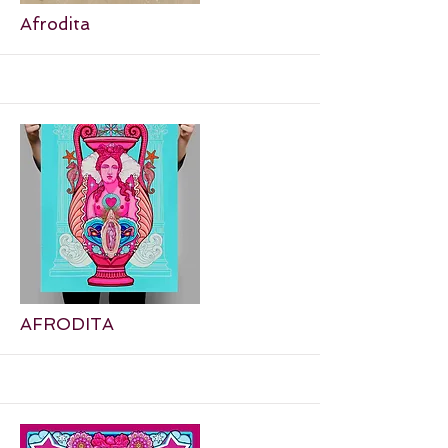
More
Afrodita
More
AFRODITA