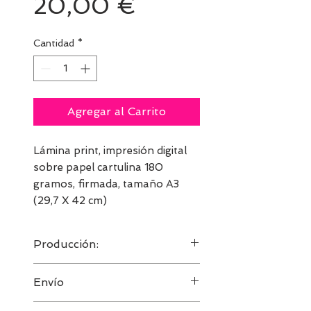
Precio
20,00 €
Cantidad
*
Agregar al Carrito
Lámina print, impresión digital
sobre papel cartulina 180
gramos, firmada, tamaño A3
(29,7 X 42 cm)
Producción:
Como soy un pequeño productor y
Envío
trabajo con ayuda local, los pedidos
se hacen por encargo. No
Los envíos nacionales suelen costar