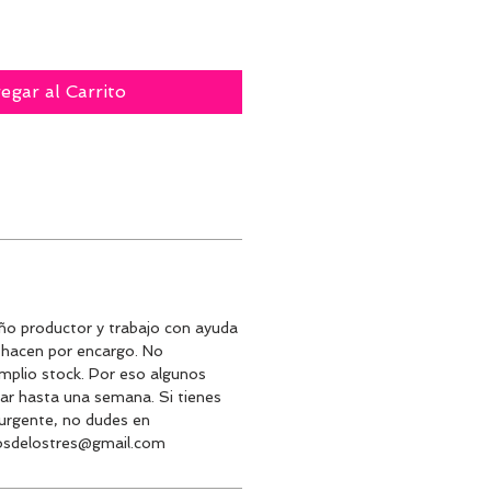
egar al Carrito
o productor y trabajo con ayuda
e hacen por encargo. No
plio stock. Por eso algunos
ar hasta una semana. Si tienes
 urgente, no dudes en
iosdelostres@gmail.com