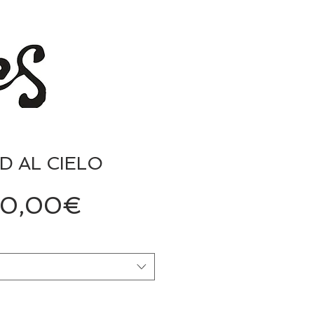
D AL CIELO
Precio
20,00€
de
oferta