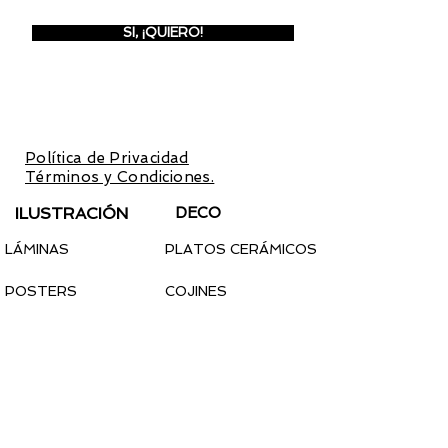
SI, ¡QUIERO!
Inscríbete para recibir invitaciones a
preventas y promociones
exclusivas.
Con la inscripción aceptas la
Política de Privacidad
y los
Términos y Condiciones.
ILUSTRACIÓN
DECO
LÁMINAS
PLATOS CERÁMICOS
POSTERS
COJINES
LIBRETAS
TAPICES
CALENDARIO 2022
PEGATINAS