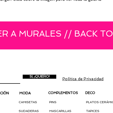
ER A MURALES // BACK T
A NEWSLETTER
Inscríbete para recibir in
promociones exclusivas.
Con la inscripción aceptas
SI, ¡QUIERO!
Política de Privacidad
y lo
CIÓN
MODA
COMPLEMENTOS
DECO
CAMISETAS
PINS
PLATOS CERÁMI
SUDADERAS
MASCARILLAS
TAPICES