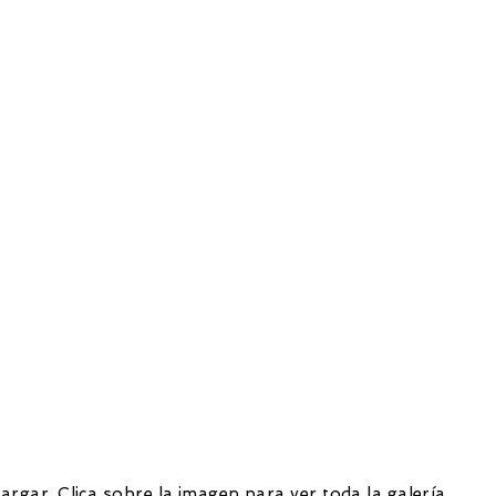
rgar. Clica sobre la imagen para ver toda la galería