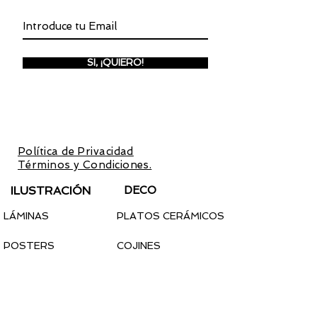
SI, ¡QUIERO!
Inscríbete para recibir invitaciones a
preventas y promociones
exclusivas.
Con la inscripción aceptas la
Política de Privacidad
y los
Términos y Condiciones.
ILUSTRACIÓN
DECO
LÁMINAS
PLATOS CERÁMICOS
POSTERS
COJINES
LIBRETAS
TAPICES
CALENDARIO 2022
PEGATINAS