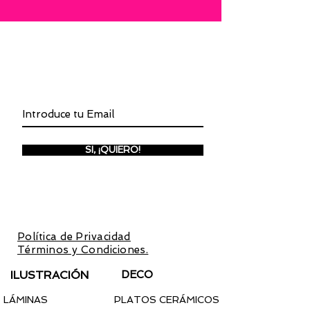
INSCRÍBETE A LA NEWSLETTER
SI, ¡QUIERO!
Inscríbete para recibir invitaciones a
preventas y promociones
exclusivas.
Con la inscripción aceptas la
Política de Privacidad
y los
Términos y Condiciones.
ILUSTRACIÓN
DECO
LÁMINAS
PLATOS CERÁMICOS