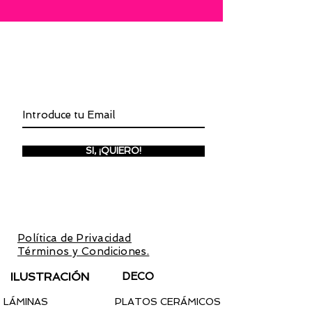
INSCRÍBETE A LA NEWSLETTER
SI, ¡QUIERO!
Inscríbete para recibir invitaciones a
preventas y promociones
exclusivas.
Con la inscripción aceptas la
Política de Privacidad
y los
Términos y Condiciones.
ILUSTRACIÓN
DECO
LÁMINAS
PLATOS CERÁMICOS